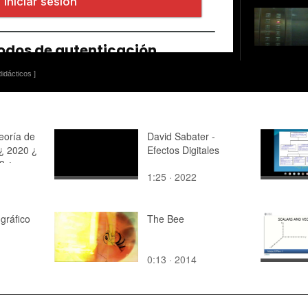
idácticos ]
eoría de
David Sabater -
¿ 2020 ¿
Efectos Digitales
3 ¿
1:25 · 2022
 10
gráfico
The Bee
0:13 · 2014