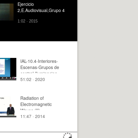
Ejercicio
2,E.Audiovisual,Grupo 4
1:02 · 2015
IAL-10.4-Interiores-
Escenas-Grupos de
control-Iluminacion
51:02 · 2020
diurna-Alumbrado de
emergencia
Radiation of
Electromagnetic
Waves (II)
11:47 · 2014