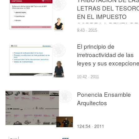
LETRAS DEL TESOR
EN EL IMPUESTO
SOBRE LA RENTA DE
9:43 · 2015
LAS PERSONAS
FÍSICAS
El principio de
irretroactividad de las
leyes y sus excepcion
10:42 · 2011
Ponencia Ensamble
Arquitectos
124:54 · 2011