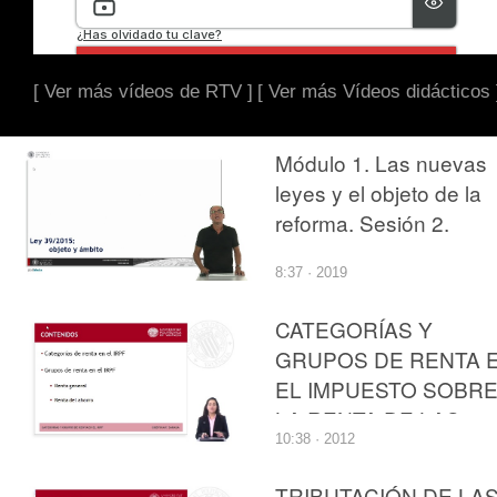
[ Ver más vídeos de RTV ]
[ Ver más Vídeos didácticos 
Módulo 1. Las nuevas
leyes y el objeto de la
reforma. Sesión 2.
8:37 · 2019
CATEGORÍAS Y
GRUPOS DE RENTA 
EL IMPUESTO SOBR
LA RENTA DE LAS
10:38 · 2012
PERSONAS FÍSICAS
TRIBUTACIÓN DE LA