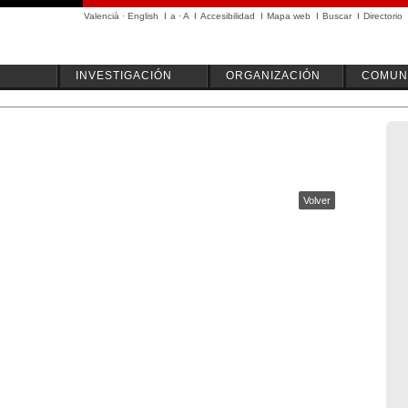
Valencià
·
English
I
a
·
A
I
Accesibilidad
I
Mapa web
I
Buscar
I
Directorio
INVESTIGACIÓN
ORGANIZACIÓN
COMUN
Volver