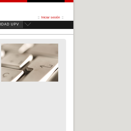
::
Iniciar sesión
::
IDAD UPV