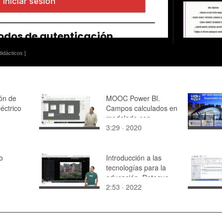
idácticos ]
ón de
MOOC Power BI.
léctrico
Campos calculados en
modelado con
3:29 · 2020
fórmulas
o
Introducción a las
tecnologías para la
educación. Retoque
2:53 · 2022
de fotos en Flickr