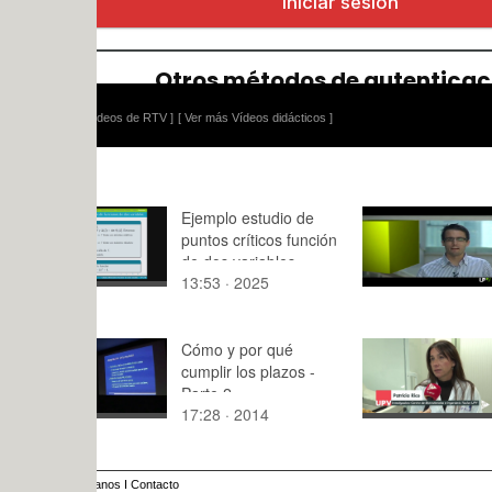
ídeos de RTV ]
[ Ver más Vídeos didácticos ]
Ejemplo estudio de
Policiencia:
puntos críticos función
de dos variables
13:53 · 2025
22:02 · 20
Cómo y por qué
Nuevo enfo
cumplir los plazos -
tratamient
Parte 2
17:28 · 2014
3:30 · 202
anos
I
Contacto