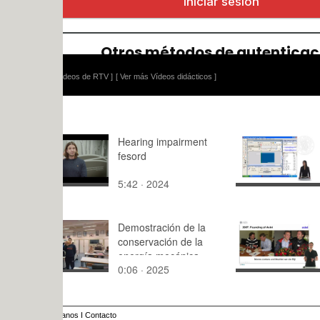
ídeos de RTV ]
[ Ver más Vídeos didácticos ]
Hearing impairment
Sonido
fesord
5:42 · 2024
8:24 · 200
Demostración de la
The history
conservación de la
energía mecánica
0:06 · 2025
6:54 · 201
mediante un péndulo
anos
I
Contacto