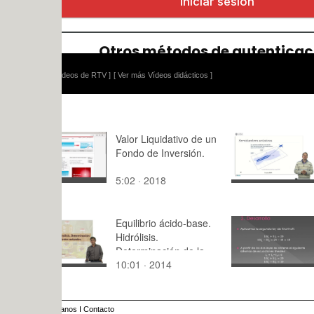
ídeos de RTV ]
[ Ver más Vídeos didácticos ]
Valor Liquidativo de un
Servidumb
Fondo de Inversión.
acústicas
5:02 · 2018
6:30 · 201
Equilibrio ácido-base.
Resolución
Hidrólisis.
sistema lin
Determinación de la
circuito po
10:01 · 2014
4:57 · 201
cides en productos
naturales.
anos
I
Contacto