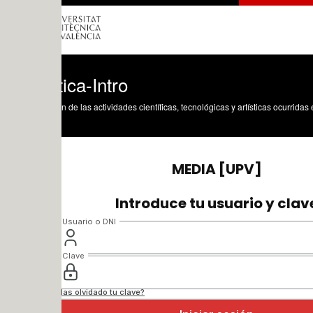
ica-Intro
n de las actividades científicas, tecnológicas y artísticas ocurridas en los tres cam