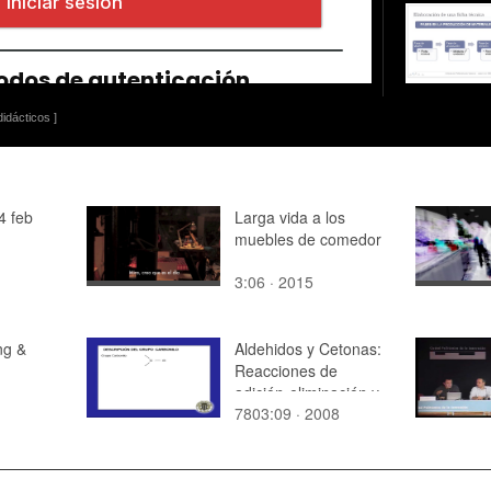
idácticos ]
4 feb
Larga vida a los
muebles de comedor
3:06 · 2015
ng &
Aldehidos y Cetonas:
Reacciones de
adición-eliminación y
7803:09 · 2008
reacciones de
oxidación