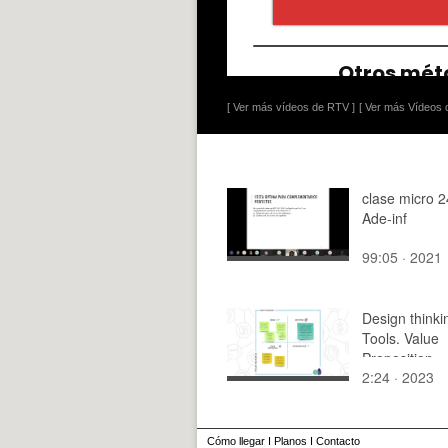
[ Ver más vídeos de RTV ]
[ Ver más Vídeos d
clase micro 2
Ade-inf
99:05 · 2021
Design thinki
Tools. Value
Proposition
2:24 · 2023
Cómo llegar
I
Planos
I
Contacto