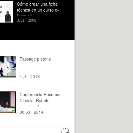
Cómo crear una ficha
técnica en un curso e-
learning
3:31 · 2009
Passage piétons
1:,8 · 2016
Conferencia Hacemos
Ciencia. Robots
Humanoides
30:53 · 2014