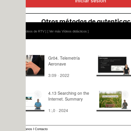
ídeos de RTV ]
[ Ver más Vídeos didácticos ]
Gr04. Telemetría
Aleaciones
Aeronave
inoxidable 
materiales
3:09 · 2022
2:47 · 201
4.13 Searching on the
El arroz ro
Internet. Summary
arrozales
1:,0 · 2024
9:51 · 201
anos
I
Contacto