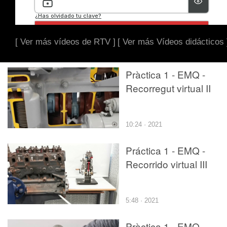
[ Ver más vídeos de RTV ]
[ Ver más Vídeos didácticos 
Pràctica 1 - EMQ -
Recorregut virtual II
10:24 · 2021
Práctica 1 - EMQ -
Recorrido virtual III
5:48 · 2021
Pràctica 1 - EMQ -