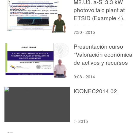
M2.U3. a-Si 3.3 kW
photovoltaic plant at
ETSID (Example 4).
English Grammar /
7:30 · 2015
spelling revision
Presentación curso
"Valoración económica
de activos y recursos
ambientales y
9:08 · 2014
priorización de política
ambientales"
ICONEC2014 02
: · 2015