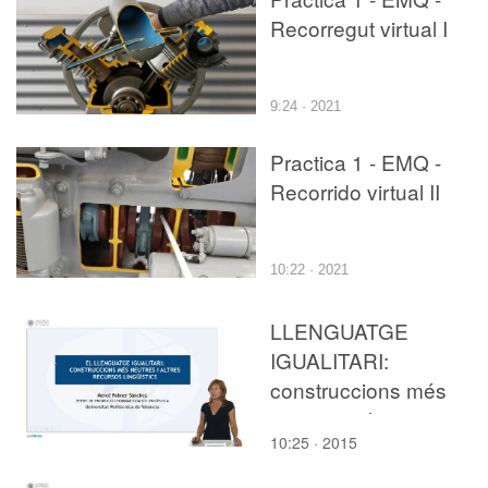
Recorregut virtual I
9:24 · 2021
Practica 1 - EMQ -
Recorrido virtual II
10:22 · 2021
LLENGUATGE
IGUALITARI:
construccions més
neutres i altres recurso
10:25 · 2015
lingüístics