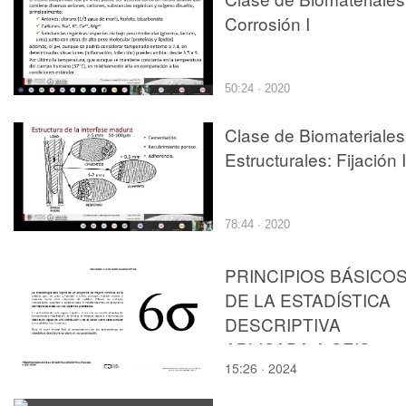
Corrosión I
50:24 · 2020
Clase de Biomateriales
Estructurales: Fijación I
78:44 · 2020
PRINCIPIOS BÁSICO
DE LA ESTADÍSTICA
DESCRIPTIVA
APLICADA A SEIS
15:26 · 2024
SIGMA