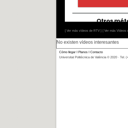
[ Ver más vídeos de RTV ]
[ Ver más Vídeos d
No existen vídeos interesantes
Cómo llegar
I
Planos
I
Contacto
Universitat Politècnica de València © 2020 · Tel. 