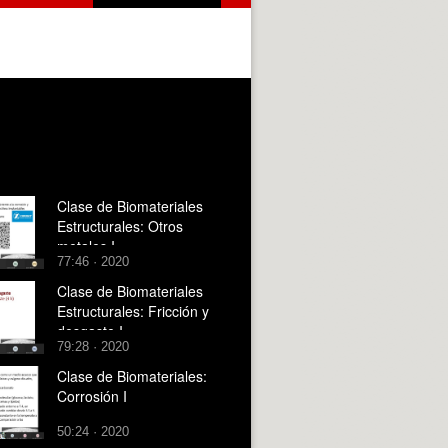
Clase de Biomateriales
Estructurales: Otros
metales I
77:46 · 2020
Clase de Biomateriales
Estructurales: Fricción y
desgaste I
79:28 · 2020
Clase de Biomateriales:
Corrosión I
50:24 · 2020