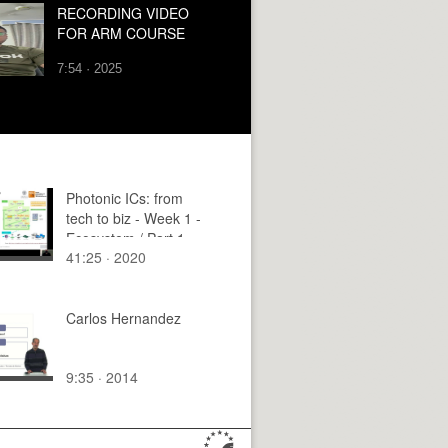
RECORDING VIDEO
FOR ARM COURSE
7:54 · 2025
Photonic ICs: from
tech to biz - Week 1 -
Ecosystem / Part 1
41:25 · 2020
Carlos Hernandez
9:35 · 2014