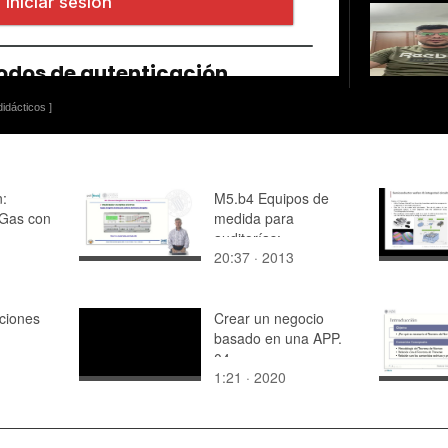
idácticos ]
:
M5.b4 Equipos de
 Gas con
medida para
auditorías:
20:37 · 2013
modelizador
energético
nciones
Crear un negocio
basado en una APP.
04
1:21 · 2020