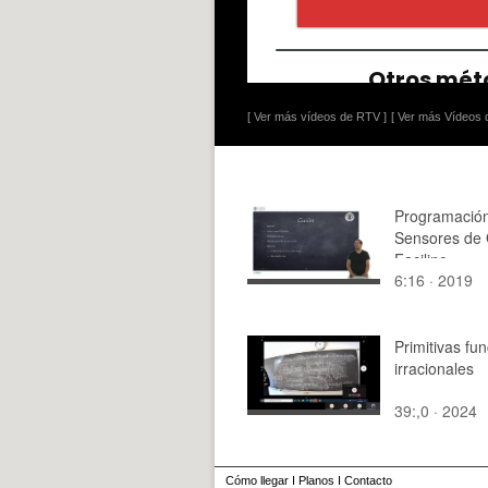
[ Ver más vídeos de RTV ]
[ Ver más Vídeos d
Programación
Sensores de
Facilino
6:16 · 2019
Primitivas fu
irracionales
39:,0 · 2024
Cómo llegar
I
Planos
I
Contacto