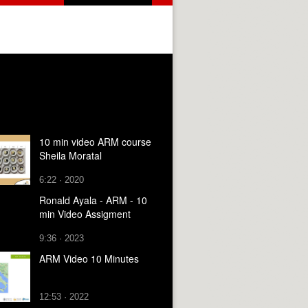
10 min video ARM course
Sheila Moratal
6:22 · 2020
Ronald Ayala - ARM - 10
min Video Assigment
9:36 · 2023
ARM Video 10 Minutes
12:53 · 2022