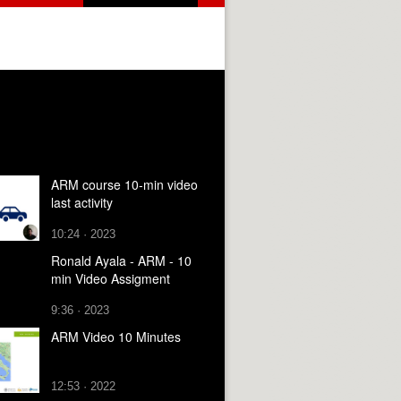
ARM course 10-min video
last activity
10:24 · 2023
Ronald Ayala - ARM - 10
min Video Assigment
9:36 · 2023
ARM Video 10 Minutes
12:53 · 2022