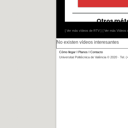
[ Ver más vídeos de RTV ]
[ Ver más Vídeos d
No existen vídeos interesantes
Cómo llegar
I
Planos
I
Contacto
Universitat Politècnica de València © 2020 · Tel. 