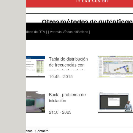
ídeos de RTV ]
[ Ver más Vídeos didácticos ]
Tabla de distribución
Tecnología
de frecuencias con
Máquinas 
una hoja de calculo
TM - Clase
10:45 · 2015
10:02 · 20
Tramo 06 
Buck - problema de
Agregar mi
iniciación
equipo
21:,0 · 2023
2:23 · 201
anos
I
Contacto