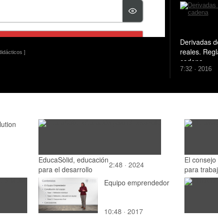
Derivadas d
reales. Regl
idácticos ]
cadena
7:32 · 2016
lution
EducaSòlid, educación
El consejo
2:48 · 2024
para el desarrollo
para trabaj
Equipo emprendedor
10:48 · 2017