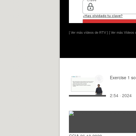
[ Ver más vídeos de RTV ]
[ Ver más Vídeos d
Exercise 1 so
2:54 · 2024
CCIA 26.10.2020