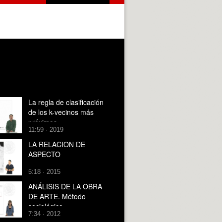
La regla de clasificación
de los k-vecinos más
próximos
11:59 · 2019
LA RELACION DE
ASPECTO
5:18 · 2015
ANÁLISIS DE LA OBRA
DE ARTE. Método
sociológico
7:34 · 2012