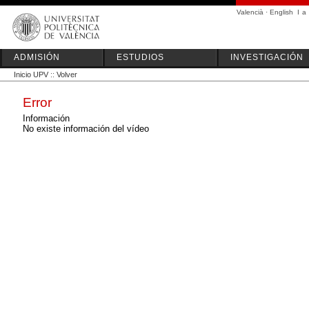
Valencià
·
English
I
a
ADMISIÓN
ESTUDIOS
INVESTIGACIÓN
Inicio UPV
::
Volver
Error
Información
No existe información del vídeo