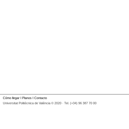
Cómo llegar
I
Planos
I
Contacto
Universitat Politècnica de València © 2020 · Tel. (+34) 96 387 70 00