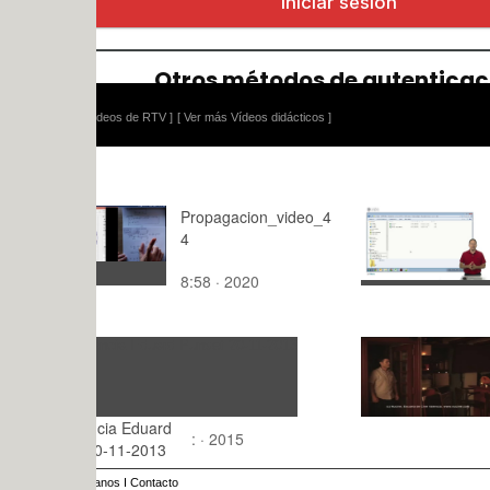
ídeos de RTV ]
[ Ver más Vídeos didácticos ]
Propagacion_video_4
Character 
4
Example
8:58 · 2020
6:02 · 201
last drink
2:53 · 201
cia Eduard
: · 2015
0-11-2013
anos
I
Contacto