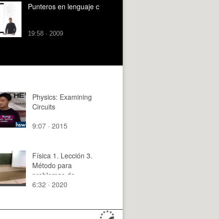
Punteros en lenguaje c
19:58 · 2009
Physics: Examining
Circuits
9:07 · 2015
Física 1. Lección 3.
Método para
problemas de
6:32 · 2020
cinemática