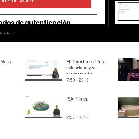
idácticos ]
Malla
El Derecho civil foral
valenciano y su
recuperación
7:59 · 2013
ISA Primer.
2:57 · 2018