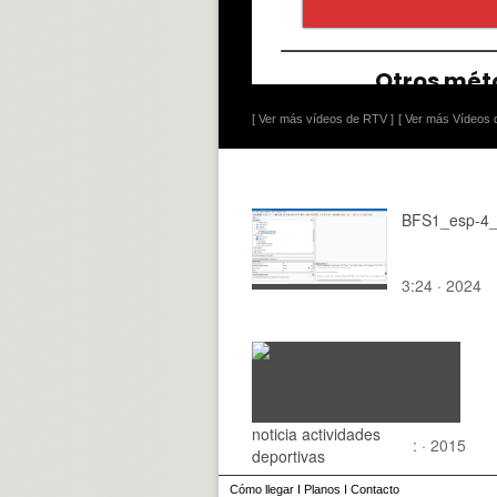
[ Ver más vídeos de RTV ]
[ Ver más Vídeos d
BFS1_esp-4_
3:24 · 2024
noticia actividades
: · 2015
deportivas
Cómo llegar
I
Planos
I
Contacto