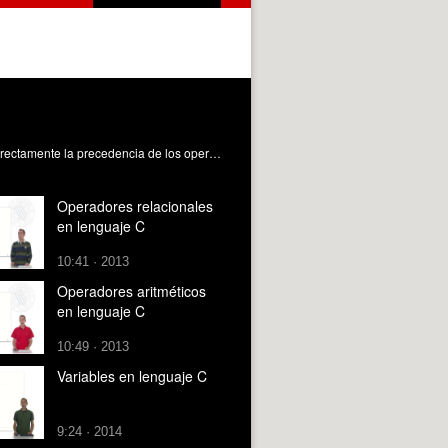
Introducir los operadores lógicos en lenguaje C. Saber componer expresiones utilizando operadores lógicos, aplicando correctamente la precedencia de los operadores. Gil Gómez, JA. (2013). Operadores lógicos en lenguaje C. https://riunet.upv.es/handle/10251/31131
Operadores relacionales
en lenguaje C
10:41 · 2013
Operadores aritméticos
en lenguaje C
10:49 · 2013
Variables en lenguaje C
9:24 · 2014