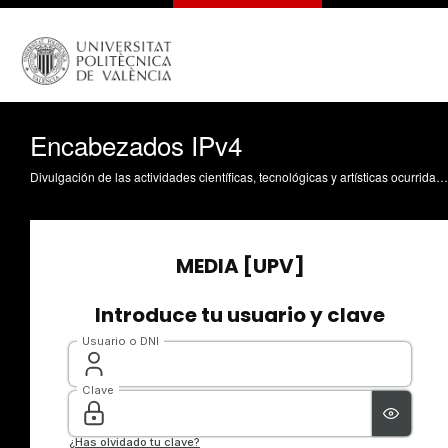
Encabezados IPv4
Divulgación de las actividades científicas, tecnológicas y artísticas ocurridas en los tres campus de la UPV