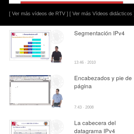
[ Ver más vídeos de RTV ]
[ Ver más Vídeos didácticos 
Segmentación IPv4
13:46 · 2010
Encabezados y pie de
página
7:43 · 2008
La cabecera del
datagrama IPv4