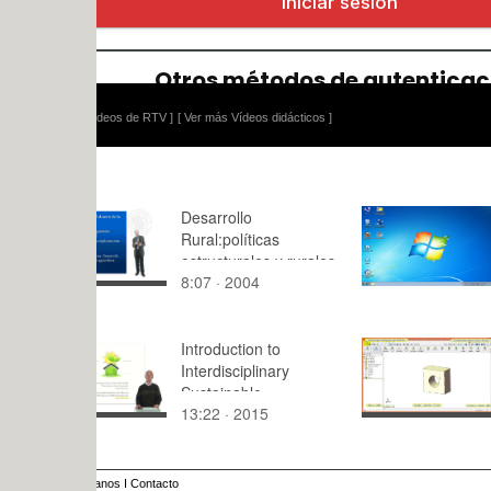
ídeos de RTV ]
[ Ver más Vídeos didácticos ]
Desarrollo
Instalació
Rural:políticas
Windows 7
estructurales y rurales
8:07 · 2004
3:43 · 201
Introduction to
Creación Vi
Interdisciplinary
Mecanismo
Sustainable
con Solidw
13:22 · 2015
10:07 · 20
Architecture
10
anos
I
Contacto