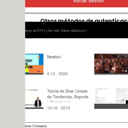
ídeos de RTV ]
[ Ver más Vídeos didácticos ]
Newton
Carrera pr
0:12 · 2024
1:24 · 202
Teoria de Dow. Lineas
3.6.Media
de Tendencia, Soporte
y Resistencia
10:18 · 2015
1:17 · 202
anos
I
Contacto