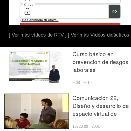
[ Ver más vídeos de RTV ]
[ Ver más Vídeos didácticos 
Curso básico en
prevención de riesgos
laborales
5:08 · 2010
Comunicación 22,
Diseño y desarrollo de
espacio virtual de
aprendizaje para la
16720:00 · 2001
creación de