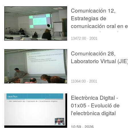
producciones
Comunicación 12,
audiovisuales (JIE)
Estrategias de
comunicación oral en e
entorno profesional y
13472:00 · 2001
académico (JIE)
Comunicación 28,
Laboratorio Virtual (JIE
11064:00 · 2001
Electrònica Digital -
01x05 - Evolució de
l'electrònica digital
10:59 · 2026