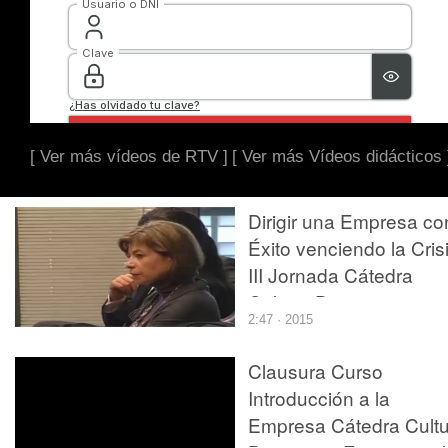
[ Ver más vídeos de RTV ]
[ Ver más Vídeos didácticos 
Dirigir una Empresa co
Éxito venciendo la Cris
III Jornada Cátedra
Cultura Directiva y
2:47 · 2015
Empresarial
Clausura Curso
Introducción a la
Empresa Cátedra Cultu