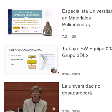
Especialista Universitar
en Materiales
Poliméricos y
Composites y sus
7:21 · 2011
procesos de
transformación.
Trabajo ISW Equipo 00
Grupo 3DL2
8:36 · 2023
La universidad no
desaparecerá
3:30 · 2024