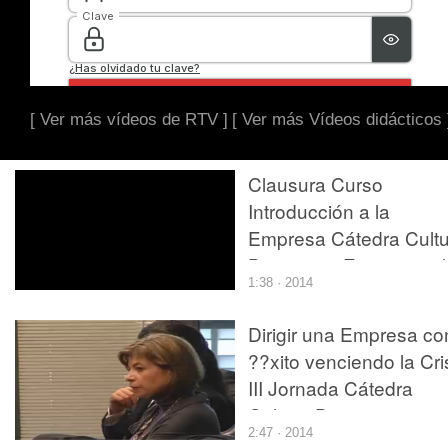
[ Ver más vídeos de RTV ]
[ Ver más Vídeos didácticos 
Clausura Curso
Introducción a la
Empresa Cátedra Cultu
Directiva y Empresarial
1:38 · 2014
2010
Dirigir una Empresa co
??xito venciendo la Cri
III Jornada Cátedra
Cultura Directiva y
2:47 · 2014
Empresarial