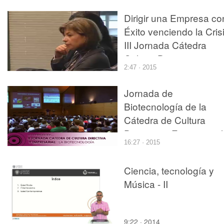
Dirigir una Empresa co
Éxito venciendo la Cris
III Jornada Cátedra
Cultura Directiva y
2:47 · 2015
Empresarial
Jornada de
Biotecnología de la
Cátedra de Cultura
Directiva y Empresarial
16:27 · 2015
Ciencia, tecnología y
Música - II
9:22 · 2014