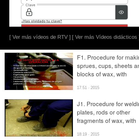
[ Ver más vídeos de RTV ]
[ Ver más Vídeos didácticos 
F1. Procedure for maki
sprues, cups, sheets a
blocks of wax, with
prevention measures
17:51 · 2015
J1. Procedure for weld
plates, rods or other
fragments of wax, with
prevention measures
18:19 · 2015