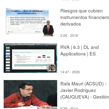
palanca
Riesgos que cubren
instrumentos financier
derivados
2:06 · 2018
RVA | 6.3 | DL and
Applications | ES
14:47 · 2026
Rafa Mauri (ACSUD) -
Javier Rodríguez
(CAUQUEVA) - Gestió
de Organizaciones de
6:58 · 2014