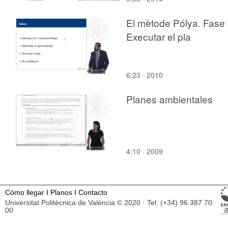
Desarrollo (parte 2 de 
El mètode Pólya. Fase 
Executar el pla
6:23 · 2010
Planes ambientales
4:10 · 2009
Cómo llegar
I
Planos
I
Contacto
Universitat Politècnica de València © 2020 · Tel. (+34) 96 387 70
00