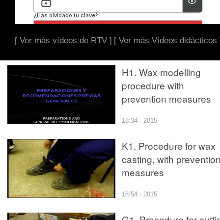
[ Ver más vídeos de RTV ]
[ Ver más Vídeos didácticos 
H1. Wax modelling
procedure with
prevention measures
18:34 · 2015
K1. Procedure for wax
casting, with preventio
measures
18:54 · 2015
G1. Procedure for cutti