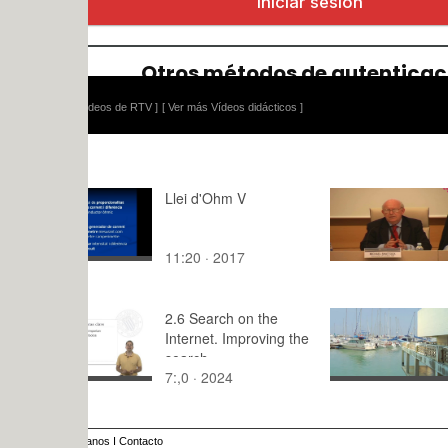
ídeos de RTV ]
[ Ver más Vídeos didácticos ]
Llei d'Ohm V
GOODUEP P
1/9
11:20 · 2017
15:,0 · 201
2.6 Search on the
Roberto is 
Internet. Improving the
the dock of
search
(Alexande
7:,0 · 2024
0:14 · 201
anos
I
Contacto