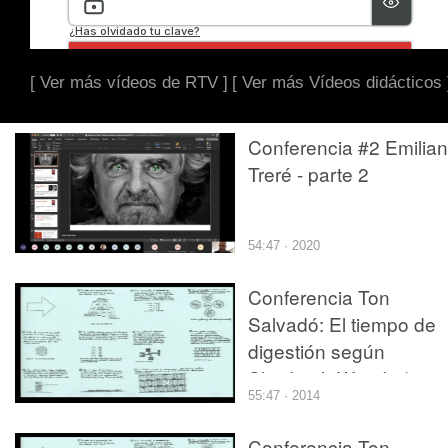
[ Ver más vídeos de RTV ]
[ Ver más Vídeos didácticos 
Conferencia #2 Emilia
Treré - parte 2
54:47 · 2020
Conferencia Ton
Salvadó: El tiempo de
digestión según
Shadrach Woods (2012
55:47 · 2014
09-27) parte 2/2
Conferencia Ton