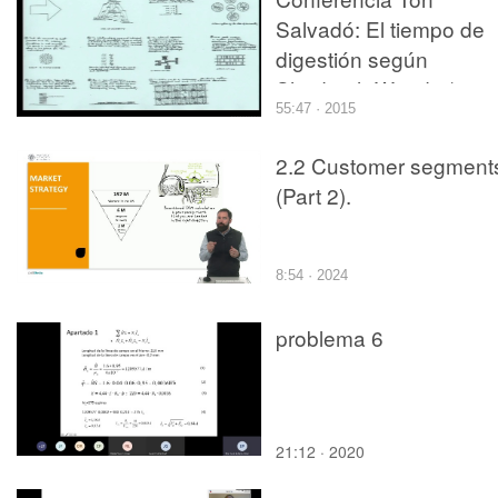
Salvadó: El tiempo de
digestión según
Shadrach Woods (2012
55:47 · 2015
09-27) parte 2/2
2.2 Customer segment
(Part 2).
8:54 · 2024
problema 6
21:12 · 2020