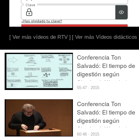
[ Ver más vídeos de RTV ]
[ Ver más Vídeos didácticos 
Conferencia Ton
Salvadó: El tiempo de
digestión según
Shadrach Woods (2012
55:47 · 2015
09-27) parte 2/2
Conferencia Ton
Salvadó: El tiempo de
digestión según
Shadrach Woods (2012
60:46 · 2015
09-27) parte 1/2