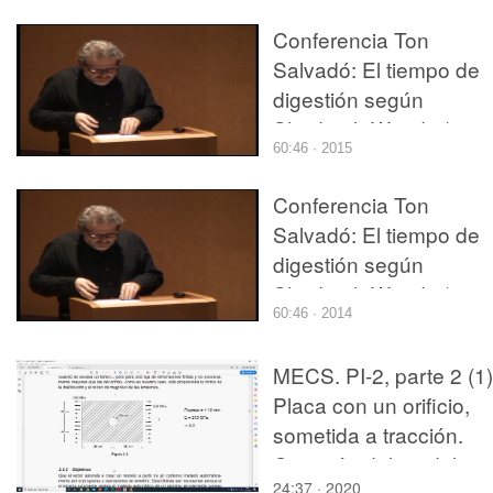
Conferencia Ton
Salvadó: El tiempo de
digestión según
Shadrach Woods (2012
60:46 · 2015
09-27) parte 1/2
Conferencia Ton
Salvadó: El tiempo de
digestión según
Shadrach Woods (2012
60:46 · 2014
09-27) parte 1/2
MECS. PI-2, parte 2 (1)
Placa con un orificio,
sometida a tracción.
Creación del modelo
24:37 · 2020