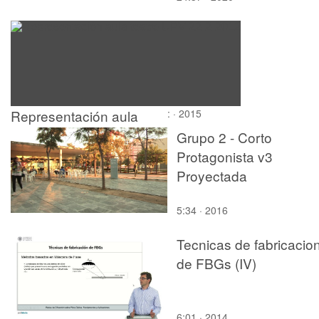
(simetría, mallado
automático, aplicación
la carga)
Representación aula
: · 2015
teatre UPV 22-2-2012
Grupo 2 - Corto
Protagonista v3
Proyectada
5:34 · 2016
Tecnicas de fabricacio
de FBGs (IV)
6:01 · 2014