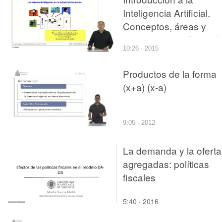
Inteligencia Artificial.
Conceptos, áreas y
aplicaciones. ¿Se está
10:26 · 2015
utilizando la tecnología
de sistemas inteligente
Productos de la forma
en la industria
(x+a) (x-a)
informática?
9:05 · 2012
La demanda y la oferta
agregadas: políticas
fiscales
5:40 · 2016