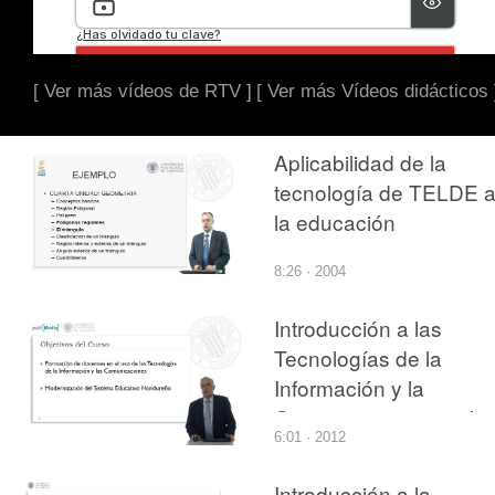
[ Ver más vídeos de RTV ]
[ Ver más Vídeos didácticos 
Aplicabilidad de la
tecnología de TELDE 
la educación
8:26 · 2004
Introducción a las
Tecnologías de la
Información y la
Comunicaciones en la
6:01 · 2012
Educación
Introducción a la