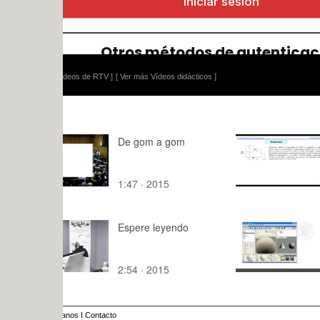
ídeos de RTV ]
[ Ver más Vídeos didácticos ]
De gom a gom
Elec 2-Equ
Capacitan
4 S41-S46
1:47 · 2015
11:12 · 20
Espere leyendo
Introducció
modelado 
humanoide
2:54 · 2015
7:09 · 200
Swift3D
anos
I
Contacto