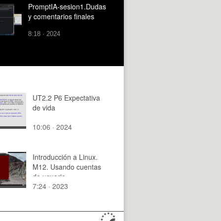
PromptIA-sesion1.Dudas
y comentarios finales
8:18 · 2024
UT2.2 P6 Expectativa
de vida
10:06 · 2024
Introducción a Linux.
M12. Usando cuentas
de usuario
7:24 · 2023