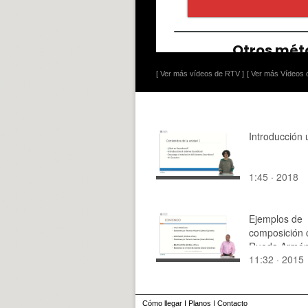
[ Ver más vídeos de RTV ]
[ Ver más Vídeos d
Introducción 
1:45 · 2018
Ejemplos de
composición 
Rueda Armón
11:32 · 2015
Cómo llegar
I
Planos
I
Contacto