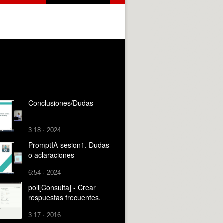
Conclusiones/Dudas
3:18 · 2024
PromptIA-sesion1. Dudas
o aclaraciones
6:54 · 2024
poli[Consulta] - Crear
respuestas frecuentes.
3:17 · 2016