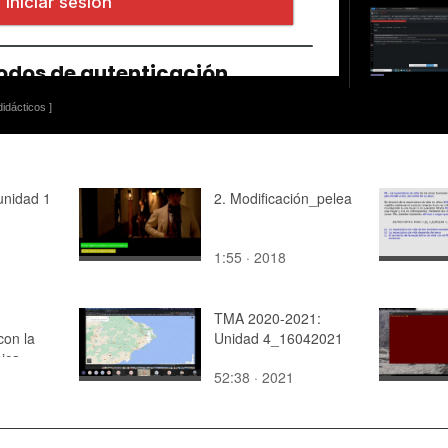
idácticos ]
unidad 1
2. Modificación_pelea
1:55 · 2018
TMA 2020-2021:
con la
Unidad 4_16042021
ica
52:38 · 2021