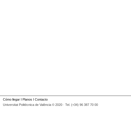
Cómo llegar
I
Planos
I
Contacto
Universitat Politècnica de València © 2020 · Tel. (+34) 96 387 70 00