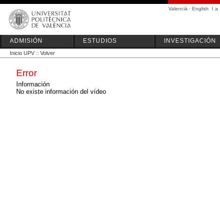
Valencià
·
English
I
a
ADMISIÓN
ESTUDIOS
INVESTIGACIÓN
Inicio UPV
::
Volver
Error
Información
No existe información del vídeo