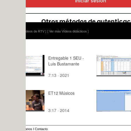
ídeos de RTV ]
[ Ver más Vídeos didácticos ]
Entregable 1 SEU -
Selecting 
Luis Bustamante
Statgraphi
7:13 · 2021
1:53 · 202
ET12 Músicos
Expresion 
3:17 · 2014
5:11 · 201
anos
I
Contacto