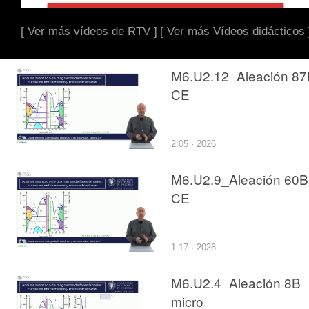
[ Ver más vídeos de RTV ]
[ Ver más Vídeos didácticos 
M6.U2.12_Aleación 87
CE
2:05 · 2026
M6.U2.9_Aleación 60B
CE
1:17 · 2026
M6.U2.4_Aleación 8B
micro