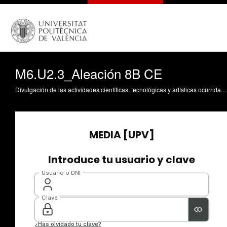
M6.U2.3_Aleación 8B CE
Divulgación de las actividades científicas, tecnológicas y artísticas ocurridas en los tres campus de la UPV