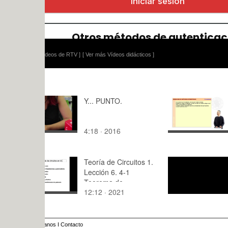
ídeos de RTV ]
[ Ver más Vídeos didácticos ]
Y... PUNTO.
02-PROB-
4:18 · 2016
6:18 · 200
Teoría de Circuitos 1.
SPOT
Lección 6. 4-1
Teorema de
12:12 · 2021
1:44 · 201
superposición con
ejemplo
anos
I
Contacto