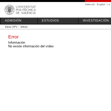
Valencià
·
English
I
a
ADMISIÓN
ESTUDIOS
INVESTIGACIÓN
Inicio UPV
::
Volver
Error
Información
No existe información del vídeo