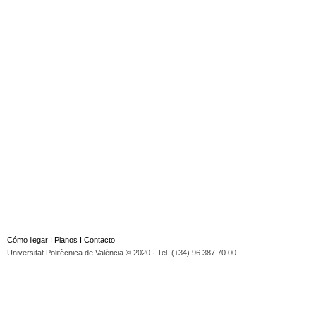
Cómo llegar
I
Planos
I
Contacto
Universitat Politècnica de València © 2020 · Tel. (+34) 96 387 70 00