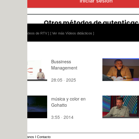
ídeos de RTV ]
[ Ver más Vídeos didácticos ]
Bussiness
TRIM
Management
SESSION
VERDE
28:05 · 2025
138:58 · 2
ZEIN_6MA
música y color en
Interview P
Gohatto
1. Introduct
3:55 · 2014
2:30 · 202
anos
I
Contacto