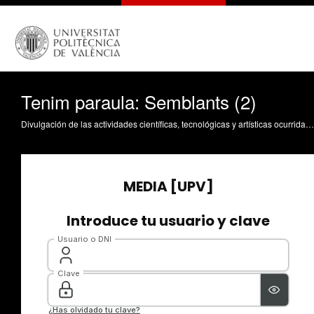
Tenim paraula: Semblants (2)
Divulgación de las actividades científicas, tecnológicas y artísticas ocurridas en los tres campus de la UPV