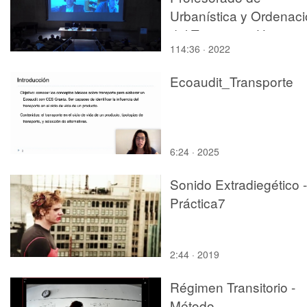
Urbanística y Ordenac
del Territorio .¿Hacia u
114:36 · 2022
modelo organizativo de
profesorado de
Ecoaudit_Transporte
urbanística y ordenaci
del territorio?
6:24 · 2025
Sonido Extradiegético -
Práctica7
2:44 · 2019
Régimen Transitorio -
Método