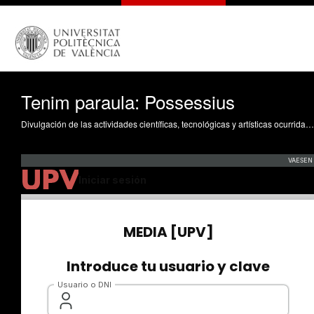
Tenim paraula: Possessius
Divulgación de las actividades científicas, tecnológicas y artísticas ocurridas en los tres campus de la UPV