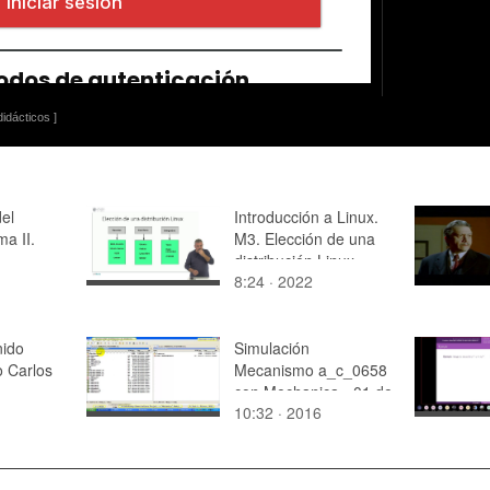
idácticos ]
el
Introducción a Linux.
a II.
M3. Elección de una
distribución Linux
8:24 · 2022
nido
Simulación
o Carlos
Mecanismo a_c_0658
con Mechanica - 01 de
10:32 · 2016
18