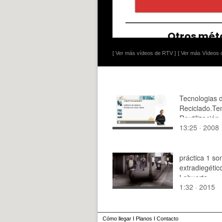
[ Ver más vídeos de RTV ]
[ Ver más Vídeos d
Tecnologias d
Reciclado.Tem
Reutilización
13:25 · 2008
práctica 1 so
extradiegétic
Lahuerta
1:32 · 2015
Cómo llegar
I
Planos
I
Contacto