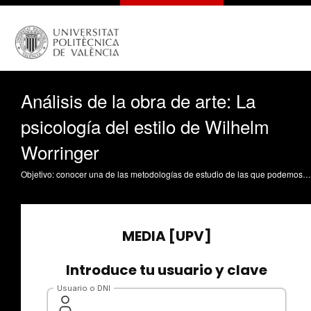
Análisis de la obra de arte: La
psicología del estilo de Wilhelm
Worringer
Objetivo: conocer una de las metodologías de estudio de las que podemos servirnos para afrontar el análisis de las obras de arte y/o manifestaciones artísticas. Contenidos: antecedentes/características/autores Santiago Martin De Madrid, P. (2011). Análisis de la obra de arte: La psicología del estilo de Wilhelm Worringer. https://riunet.upv.es/handle/10251/12991