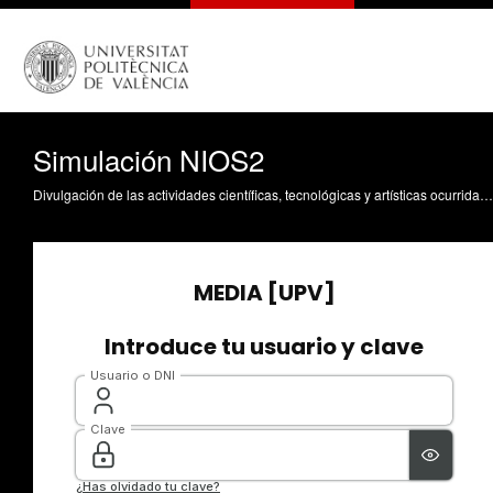
Simulación NIOS2
Divulgación de las actividades científicas, tecnológicas y artísticas ocurridas en los tres campus de la UPV