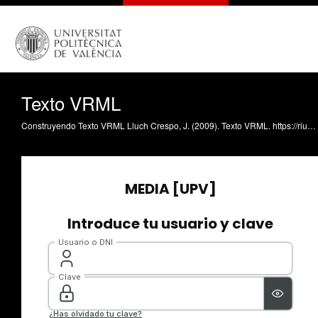
Texto VRML
Construyendo Texto VRML Lluch Crespo, J. (2009). Texto VRML. https://riunet.upv.es/handle/10251/5743