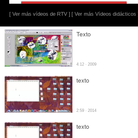
[ Ver más vídeos de RTV ]
[ Ver más Vídeos didácticos 
Texto
4:12 · 2009
texto
2:59 · 2014
texto