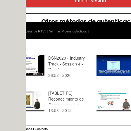
ídeos de RTV ]
[ Ver más Vídeos didácticos ]
DSN2020 - Industry
Electricity
Track - Session 4 -
Oscillosco
Panel
36:52 · 2020
6:06 · 201
[TABLET PC]
Middle Ma
Reconocimiento de
Leaders in 
Cereales por sus
Environment
13:53 · 2012
13:06 · 20
Inflorescencias
anos
I
Contacto