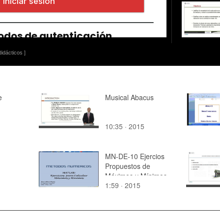
idácticos ]
e
Musical Abacus
10:35 · 2015
a el
 de ADE +
MN-DE-10 Ejercios
Propuestos de
Máximos y Mínimos
1:59 · 2015