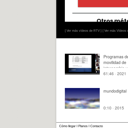
[ Ver más vídeos de RTV ]
[ Ver más Vídeos d
Programas d
movilidad de
intercambio y
61:46 · 2021
movilidad par
Doble Grado
Informática
mundodigital
0:10 · 2015
Cómo llegar
I
Planos
I
Contacto