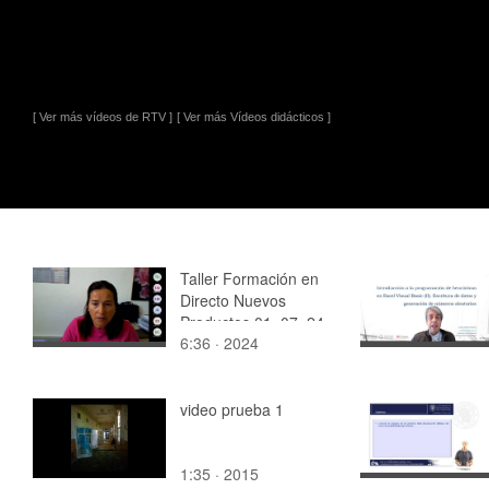
[ Ver más vídeos de RTV ]
[ Ver más Vídeos didácticos ]
Taller Formación en
Directo Nuevos
Productos 01_07_24
6:36 · 2024
video prueba 1
1:35 · 2015